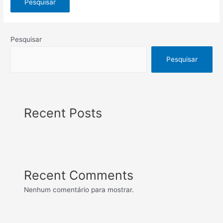
Pesquisar
Pesquisar
Recent Posts
Recent Comments
Nenhum comentário para mostrar.