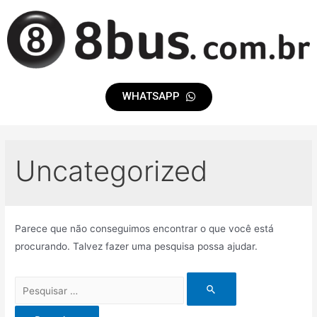
WHATSAPP
Uncategorized
Parece que não conseguimos encontrar o que você está
procurando. Talvez fazer uma pesquisa possa ajudar.